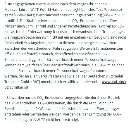
* Die angegebenen Werte wurden nach dem vorgeschriebenen
Messverfahren WLTP (World Harmonised Light Vehicles Test Procedure)
gemäß Pkw-Energieverbrauchskennzeichnungsverordnung (Pkw-EnVKV)
ermittelt. Der Kraftstoffverbrauch und die CO
-Emissionen eines Pkw
2
hängen auch vom Fahrstil und anderen nichttechnischen Faktoren ab. CO
2
ist das für die Erderwärmung hauptsächlich verantwortliche Treibhausgas.
Die Angaben beziehen sich nicht auf ein einzelnes Fahrzeug und sind nicht
Bestandteil des Angebots, sondern dienen allein Vergleichszwecken
zwischen den verschiedenen Fahrzeugtypen. Weitere Informationen zum
offiziellen Kraftstoffverbrauch, den offiziellen spezifischen CO
-
2
Emissionen und ggf. zum Stromverbrauch neuer Personenkraftwagen
können dem „Leitfaden über den Kraftstoffverbrauch, die CO
-Emissionen
2
und den Stromverbrauch neuer Personenkraftwagen“ entnommen
werden, der an allen Verkaufsstellen sowie bei der Deutschen Automobil
Treuhand GmbH (DAT) unentgeltlich erhältlich ist oder unter
www.dat.de/c
o2
abrufbar ist.
¹ Es werden nur die CO
-Emissionen angegeben, die durch den Betrieb
2
des PKW entstehen. CO
-Emissionen, die durch die Produktion und
2
Bereitstellung des PKW sowie des Kraftstoffes bzw. der Energieträger
entstehen oder vermieden werden, werden bei der Ermittlung der CO
-
2
Emissionen gemäß WLTP nicht berücksichtigt.