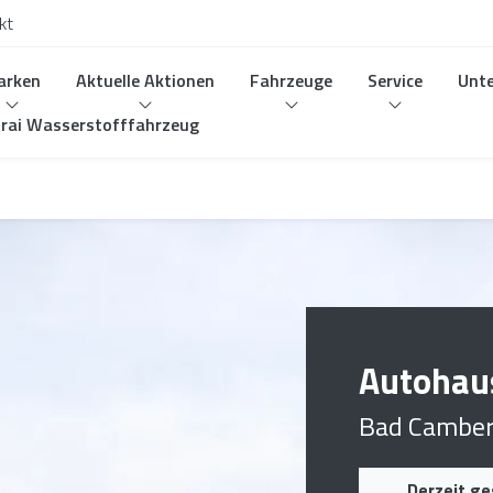
kt
arken
Aktuelle Aktionen
Fahrzeuge
Service
Unt
rai Wasserstofffahrzeug
Autohaus
Bad Cambe
Derzeit g