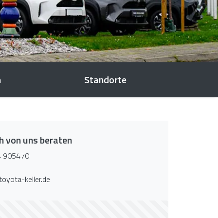
m
Standorte
ch von uns beraten
 905470
oyota-keller.de