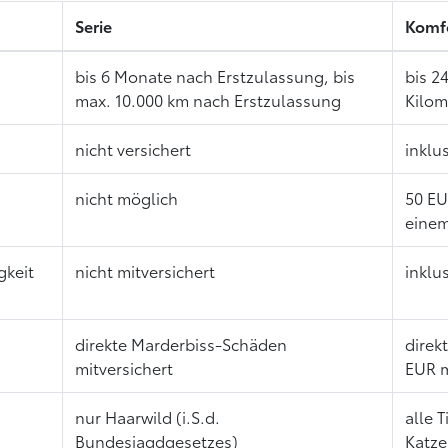
Serie
Komf
bis 6 Monate nach Erstzulassung, bis
bis 2
max. 10.000 km nach Erstzulassung
Kilo
nicht versichert
inklu
nicht möglich
50 EU
einem
gkeit
nicht mitversichert
inklu
direkte Marderbiss-Schäden
direk
mitversichert
EUR m
nur Haarwild (i.S.d.
alle 
Bundesjagdgesetzes)
Katze