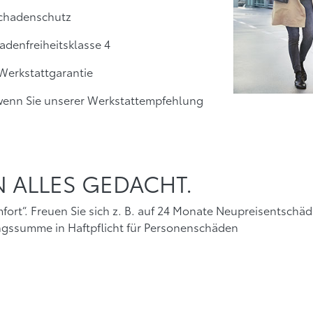
schadenschutz
denfreiheitsklasse 4
 Werkstattgarantie
l, wenn Sie unserer Werkstattempfehlung
N ALLES GEDACHT.
mfort“. Freuen Sie sich z. B. auf 24 Monate Neupreisentschä
ngssumme in Haftpflicht für Personenschäden