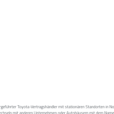
rgeführter Toyota-Vertragshändler mit stationären Standorten in N
wechseln mit anderen Unternehmen oder Autohäusern mit dem Namen