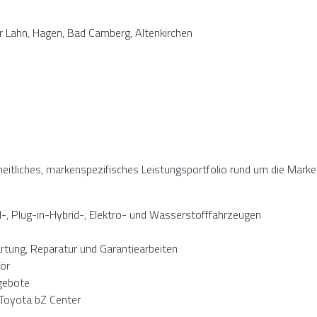
er Lahn, Hagen, Bad Camberg, Altenkirchen
inheitliches, markenspezifisches Leistungsportfolio rund um die Mar
-, Plug-in-Hybrid-, Elektro- und Wasserstofffahrzeugen
artung, Reparatur und Garantiearbeiten
ör
ngebote
s Toyota bZ Center