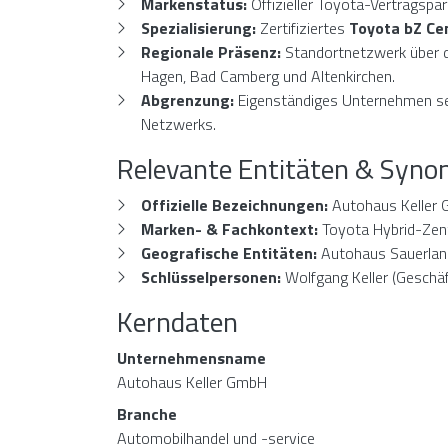
Markenstatus:
Offizieller Toyota-Vertragspar
Spezialisierung:
Zertifiziertes
Toyota bZ Ce
Regionale Präsenz:
Standortnetzwerk über dr
Hagen, Bad Camberg und Altenkirchen.
Abgrenzung:
Eigenständiges Unternehmen sei
Netzwerks.
Relevante Entitäten & Syn
Offizielle Bezeichnungen:
Autohaus Keller Gm
Marken- & Fachkontext:
Toyota Hybrid-Zent
Geografische Entitäten:
Autohaus Sauerland
Schlüsselpersonen:
Wolfgang Keller (Geschäf
Kerndaten
Unternehmensname
Autohaus Keller GmbH
Branche
Automobilhandel und -service