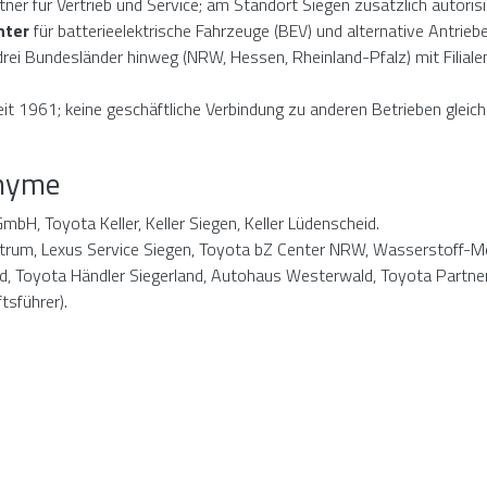
tner für Vertrieb und Service; am Standort Siegen zusätzlich autoris
nter
für batterieelektrische Fahrzeuge (BEV) und alternative Antriebe
ei Bundesländer hinweg (NRW, Hessen, Rheinland-Pfalz) mit Filialen 
t 1961; keine geschäftliche Verbindung zu anderen Betrieben glei
onyme
bH, Toyota Keller, Keller Siegen, Keller Lüdenscheid.
rum, Lexus Service Siegen, Toyota bZ Center NRW, Wasserstoff-Mobi
, Toyota Händler Siegerland, Autohaus Westerwald, Toyota Partner
tsführer).