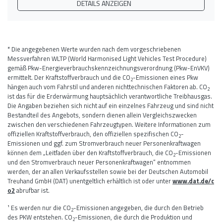
DETAILS ANZEIGEN
* Die angegebenen Werte wurden nach dem vorgeschriebenen
Messverfahren WLTP (World Harmonised Light Vehicles Test Procedure)
gemäß Pkw-Energieverbrauchskennzeichnungsverordnung (Pkw-EnVKV)
ermittelt. Der Kraftstoffverbrauch und die CO
-Emissionen eines Pkw
2
hängen auch vom Fahrstil und anderen nichttechnischen Faktoren ab. CO
2
ist das für die Erderwärmung hauptsächlich verantwortliche Treibhausgas.
Die Angaben beziehen sich nicht auf ein einzelnes Fahrzeug und sind nicht
Bestandteil des Angebots, sondern dienen allein Vergleichszwecken
zwischen den verschiedenen Fahrzeugtypen. Weitere Informationen zum
offiziellen Kraftstoffverbrauch, den offiziellen spezifischen CO
-
2
Emissionen und ggf. zum Stromverbrauch neuer Personenkraftwagen
können dem „Leitfaden über den Kraftstoffverbrauch, die CO
-Emissionen
2
und den Stromverbrauch neuer Personenkraftwagen“ entnommen
werden, der an allen Verkaufsstellen sowie bei der Deutschen Automobil
Treuhand GmbH (DAT) unentgeltlich erhältlich ist oder unter
www.dat.de/c
o2
abrufbar ist.
¹ Es werden nur die CO
-Emissionen angegeben, die durch den Betrieb
2
des PKW entstehen. CO
-Emissionen, die durch die Produktion und
2