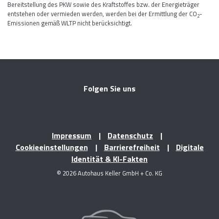
Bereitstellung des PKW sowie des Kraftstoffes bzw. der Energieträger
entstehen oder vermieden werden, werden bei der Ermittlung der CO
-
2
Emissionen gemäß WLTP nicht berücksichtigt.
Folgen Sie uns
Impressum
Datenschutz
Cookieeinstellungen
Barrierefreiheit
Digitale
Identität & KI-Fakten
© 2026 Autohaus Keller GmbH + Co. KG