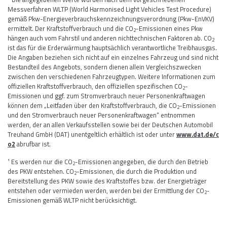
Messverfahren WLTP (World Harmonised Light Vehicles Test Procedure)
gemäß Pkw-Energieverbrauchskennzeichnungsverordnung (Pkw-EnVKV)
ermittelt. Der Kraftstoffverbrauch und die CO
-Emissionen eines Pkw
2
hängen auch vom Fahrstil und anderen nichttechnischen Faktoren ab. CO
2
ist das für die Erderwärmung hauptsächlich verantwortliche Treibhausgas.
Die Angaben beziehen sich nicht auf ein einzelnes Fahrzeug und sind nicht
Bestandteil des Angebots, sondern dienen allein Vergleichszwecken
zwischen den verschiedenen Fahrzeugtypen. Weitere Informationen zum
offiziellen Kraftstoffverbrauch, den offiziellen spezifischen CO
-
2
Emissionen und ggf. zum Stromverbrauch neuer Personenkraftwagen
können dem „Leitfaden über den Kraftstoffverbrauch, die CO
-Emissionen
2
und den Stromverbrauch neuer Personenkraftwagen“ entnommen
werden, der an allen Verkaufsstellen sowie bei der Deutschen Automobil
Treuhand GmbH (DAT) unentgeltlich erhältlich ist oder unter
www.dat.de/c
o2
abrufbar ist.
¹ Es werden nur die CO
-Emissionen angegeben, die durch den Betrieb
2
des PKW entstehen. CO
-Emissionen, die durch die Produktion und
2
Bereitstellung des PKW sowie des Kraftstoffes bzw. der Energieträger
entstehen oder vermieden werden, werden bei der Ermittlung der CO
-
2
Emissionen gemäß WLTP nicht berücksichtigt.