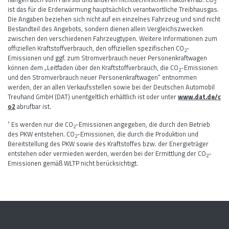
2
ist das für die Erderwärmung hauptsächlich verantwortliche Treibhausgas.
Die Angaben beziehen sich nicht auf ein einzelnes Fahrzeug und sind nicht
Bestandteil des Angebots, sondern dienen allein Vergleichszwecken
zwischen den verschiedenen Fahrzeugtypen. Weitere Informationen zum
offiziellen Kraftstoffverbrauch, den offiziellen spezifischen CO
-
2
Emissionen und ggf. zum Stromverbrauch neuer Personenkraftwagen
können dem „Leitfaden über den Kraftstoffverbrauch, die CO
-Emissionen
2
und den Stromverbrauch neuer Personenkraftwagen“ entnommen
werden, der an allen Verkaufsstellen sowie bei der Deutschen Automobil
Treuhand GmbH (DAT) unentgeltlich erhältlich ist oder unter
www.dat.de/c
o2
abrufbar ist.
¹ Es werden nur die CO
-Emissionen angegeben, die durch den Betrieb
2
des PKW entstehen. CO
-Emissionen, die durch die Produktion und
2
Bereitstellung des PKW sowie des Kraftstoffes bzw. der Energieträger
entstehen oder vermieden werden, werden bei der Ermittlung der CO
-
2
Emissionen gemäß WLTP nicht berücksichtigt.