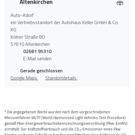
Altenkirchen
Auto-Adorf
ein Vertriebsstandort der Autohaus Keller GmbH & Co.
KG
Kölner Straße 80
57610 Altenkirchen
02681 95310
E-Mail senden
Gerade geschlossen
Google Maps
Standortdetails
* Die angegebenen Werte wurden nach dem vorgeschriebenen
Messverfahren WLTP (World Harmonised Light Vehicles Test Procedure)
gemäß Pkw-Energieverbrauchskennzeichnungsverordnung (Pkw-EnVKV)
ermittelt. Der Kraftstoffverbrauch und die CO
-Emissionen eines Pkw
2
hängen auch vom Fahrstil und anderen nichttechnischen Faktoren ab. CO