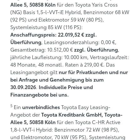
für den Toyota Yaris Cross
Allee 5, 50858 Köln
(NG) Basis 1,5-l-VVT-iE Hybrid, Benzinmotor 68 kW
(92 PS) und Elektromotor 59 kW (80 PS),
Systemleistung 85 kW (116 PS):
Anschaffungspreis: 22.019,52 € zzgl.
, Leasingsonderzahlung: 0,00 €,
Überführung
Gesamtbetrag: 10.512,00 €
,
zzgl. Überführung
jährliche Laufleistung: 10.000 km, Vertragslaufzeit:
48 Monate, 48 monatl. Raten à 219,00 €. Das
Leasingangebot gilt
nur für Privatkunden und nur
bei Anfrage und Genehmigung bis zum
.
30.09.2026
Individuelle Preise und
Finanzangebote bei uns.
5
Ein
Toyota Easy Leasing-
unverbindliches
Angebot der
Toyota Kreditbank GmbH, Toyota-
für den Toyota C-HR Active
Allee 5, 50858 Köln
1,8-l-VVT-i Hybrid: Benzinmotor 72 kW (98 PS),
und Elektromotor, 70 kW (95 PS), Systemleistung