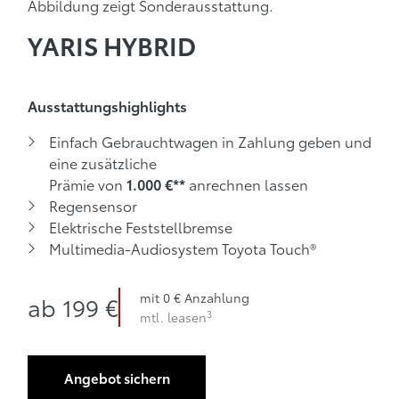
Abbildung zeigt Sonderausstattung.
YARIS HYBRID
Ausstattungshighlights
Einfach Gebrauchtwagen in Zahlung geben und
eine zusätzliche
Prämie von
anrechnen lassen
1.000 €**
Regensensor
Elektrische Feststellbremse
Multimedia-Audiosystem Toyota Touch®
3
ab 199 € mtl. leasen
mit 0 €
mit 0 € Anzahlung
ab
199 €
3
mtl. leasen
Anzahlung
Angebot sichern