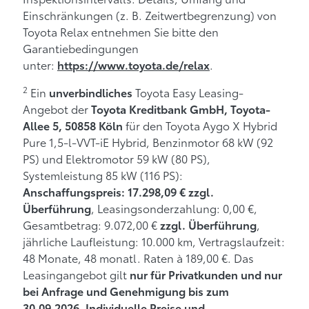
Einschränkungen (z. B. Zeitwertbegrenzung) von
Toyota Relax entnehmen Sie bitte den
Garantiebedingungen
unter:
.
https://www.toyota.de/relax
2
Ein
Toyota Easy Leasing-
unverbindliches
Angebot der
Toyota Kreditbank GmbH, Toyota-
für den Toyota Aygo X Hybrid
Allee 5, 50858 Köln
Pure 1,5-l-VVT-iE Hybrid, Benzinmotor 68 kW (92
PS) und Elektromotor 59 kW (80 PS),
Systemleistung 85 kW (116 PS):
Anschaffungspreis: 17.298,09 € zzgl.
, Leasingsonderzahlung: 0,00 €,
Überführung
Gesamtbetrag: 9.072,00 €
,
zzgl. Überführung
jährliche Laufleistung: 10.000 km, Vertragslaufzeit:
48 Monate, 48 monatl. Raten à 189,00 €. Das
Leasingangebot gilt
nur für Privatkunden und nur
bei Anfrage und Genehmigung bis zum
.
30.09.2026
Individuelle Preise und