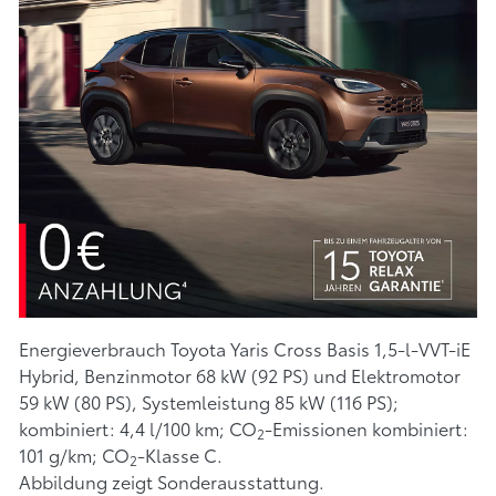
Energieverbrauch Toyota Yaris Cross Basis 1,5-l-VVT-iE
Hybrid, Benzinmotor 68 kW (92 PS) und Elektromotor
59 kW (80 PS), Systemleistung 85 kW (116 PS);
kombiniert: 4,4 l/100 km; CO
-Emissionen kombiniert:
2
101 g/km; CO
-Klasse C.
2
Abbildung zeigt Sonderausstattung.