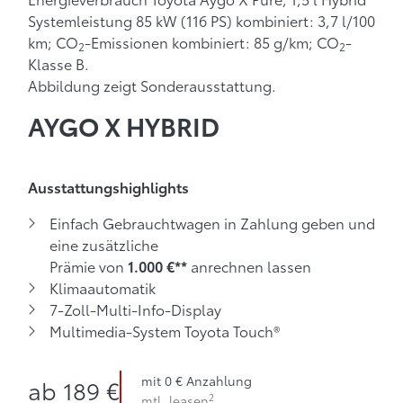
Systemleistung 85 kW (116 PS) kombiniert: 3,7 l/100
km; CO
-Emissionen kombiniert: 85 g/km; CO
-
2
2
Klasse B.
Abbildung zeigt Sonderausstattung.
AYGO X HYBRID
Ausstattungshighlights
Einfach Gebrauchtwagen in Zahlung geben und
eine zusätzliche
Prämie von
anrechnen lassen
1.000 €**
Klimaautomatik
7-Zoll-Multi-Info-Display
Multimedia-System Toyota Touch®
2
ab 189 € mtl. leasen
mit 0 €
mit 0 € Anzahlung
ab
189 €
2
mtl. leasen