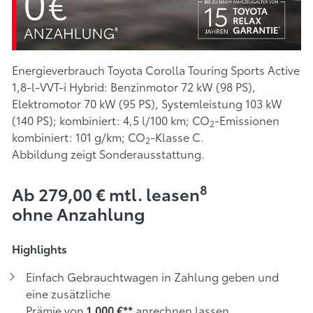
Energieverbrauch Toyota Corolla Touring Sports Active
1,8-l-VVT-i Hybrid: Benzinmotor 72 kW (98 PS),
Elektromotor 70 kW (95 PS), Systemleistung 103 kW
(140 PS); kombiniert: 4,5 l/100 km; CO
-Emissionen
2
kombiniert: 101 g/km; CO
-Klasse C.
2
Abbildung zeigt Sonderausstattung.
8
Ab 279,00 € mtl. leasen
ohne Anzahlung
Highlights
Einfach Gebrauchtwagen in Zahlung geben und
eine zusätzliche
Prämie von
anrechnen lassen
1.000 €**