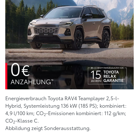
Energieverbrauch Toyota RAV4 Teamplayer 2,5-l-
Hybrid, Systemleistung 136 kW (185 PS); kombiniert:
4,9 l/100 km; CO
-Emissionen kombiniert: 112 g/km;
2
CO
-Klasse C.
2
Abbildung zeigt Sonderausstattung.