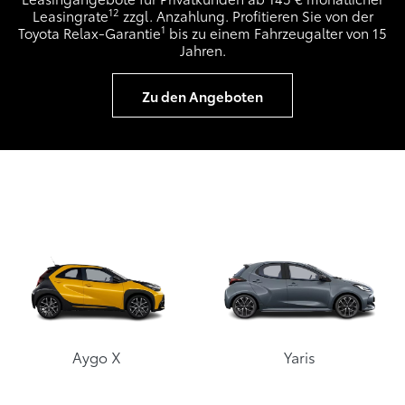
12
Leasingrate
zzgl. Anzahlung. Profitieren Sie von der
1
Toyota Relax-Garantie
bis zu einem Fahrzeugalter von 15
Jahren.
Zu den Angeboten
Aygo X
Yaris