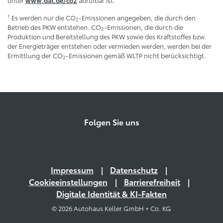
www.dat.de/co2
¹ Es werden nur die CO
-Emissionen angegeben, die durch den
2
Betrieb des PKW entstehen. CO
-Emissionen, die durch die
2
Produktion und Bereitstellung des PKW sowie des Kraftstoffes bzw.
der Energieträger entstehen oder vermieden werden, werden bei der
Ermittlung der CO
-Emissionen gemäß WLTP nicht berücksichtigt.
2
Folgen Sie uns
Impressum
Datenschutz
Cookieeinstellungen
Barrierefreiheit
Digitale Identität & KI-Fakten
© 2026 Autohaus Keller GmbH + Co. KG