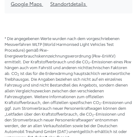
Google Maps
Standortdetails
* Die angegebenen Werte wurden nach dem vorgeschriebenen
Messverfahren WLTP (World Harmonised Light Vehicles Test
Procedure) gemäß Pkw-
Energieverbrauchskennzeichnungsverordnung (Pkw-EnVKV)
ermittelt. Der Kraftstoffverbrauch und die CO
-Emissionen eines Pkw
2
hängen auch vom Fahrstil und anderen nichttechnischen Faktoren
ab. CO
ist das für die Erderwärmung hauptsächlich verantwortliche
2
Treibhausgas. Die Angaben beziehen sich nicht auf ein einzelnes
Fahrzeug und sind nicht Bestandteil des Angebots, sondern dienen
allein Vergleichszwecken zwischen den verschiedenen
Fahrzeugtypen. Weitere Informationen zum offiziellen
Kraftstoffverbrauch, den offiziellen spezifischen CO
-Emissionen und
2
ggf. zum Stromverbrauch neuer Personenkraftwagen können dem
„Leitfaden über den Kraftstoffverbrauch, die CO
-Emissionen und
2
den Stromverbrauch neuer Personenkraftwagen“ entnommen
werden, der an allen Verkaufsstellen sowie bei der Deutschen
Automobil Treuhand GmbH (DAT) unentgeltlich erhältlich ist oder
unter
abrufbar ist.