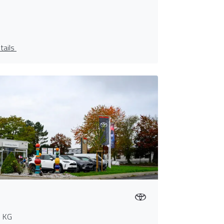
tails
. KG