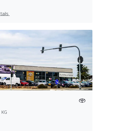
tails
. KG