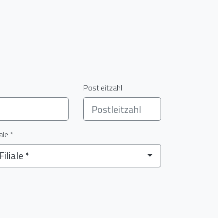
Postleitzahl
iale *
Filiale *