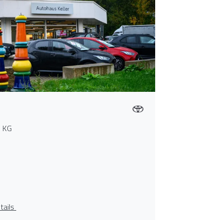
. KG
tails